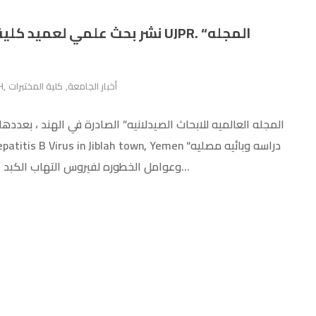
نشر بحث علمي لع UJPR. “المجله
H
,
كلية المختبرات
,
أخبار الجامعة
وعوامل الخطوره لفيروس التهاب الكبد الوبائي في مدينة جبلة ، اليمن” للدكتور /صادق قايد المحني عميد...