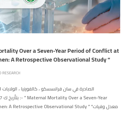
Jiblah Referral Hospital in Ibb City, Yemen: A Retrospective Observational Study “
D RESEARCH
 Retrospective Observational Study ” “معدل وفيات