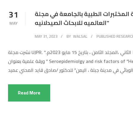
31
ميد كلية المختبرات الطبية بالجامعة في مجلة
العالميه للابحاث الصيدلانيه”
MAY
MAY 31, 2023
BY
WALSAL
PUBLISHED RESEARC
نشرت مجلة UJPR. “المجله العالميه للابحاث الصيدلانيه” الصادرة في الهند ، بعددها الثاني ،المجلد الثامن ، بتاريخ 15 مايو 2023م.
ورقة علمية بعنوان ” Seroepidemiolgy and risk factors of “Hepatitis B Virus in Jiblah town, Yemen “دراسه وبائيه مصليه
Read More