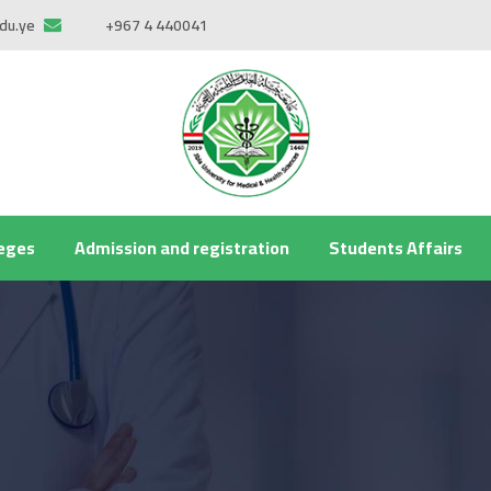
du.ye
+967 4 440041
leges
Admission and registration
Students Affairs