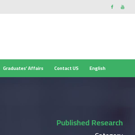
Graduates’ Affairs
Contact US
English
Published Research