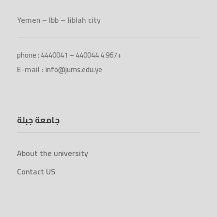
Yemen – Ibb – Jiblah city
phone : 4440041 – 440044 4 967+
E-mail :
info@jums.edu.ye
جامعة جبلة
About the university
Contact US