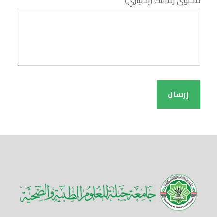
محتوى رسالتك (إختياري)