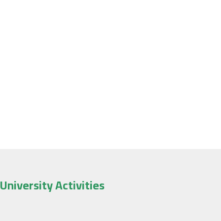
University facilities
Electronic library
University Activities