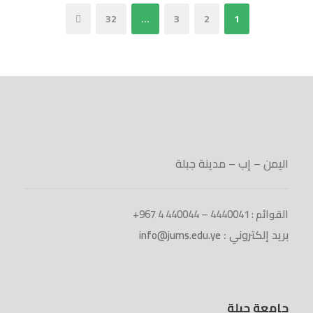
32
…
3
2
1
اليمن – إب – مدينة جبلة
القوائم : 4440041 – 440044 4 967+
بريد إلكتروني :
info@jums.edu.ye
جامعة جبلة