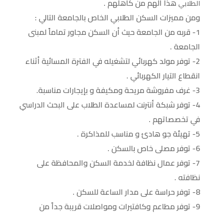
هذا الهم من كاهلهم .
الطلابي
ذ
د
ذ
ف
ج
ة
ي
ة
ذ
د
ومن مميزات السكن الطلابي الخاص بالجامعة التالي :
ج
د
ج
ة
ي
د
ة
د
ج
د
1- قربه من الجامعة حيث أن السكن مجاور تماماً لمبنى
ي
)
ي
د
ة
د
د
ي
)
ة
الجامعة .
ة
د
)
)
ة
)
2- توفر مولد كهربائي لتشغيله في الفترة المسائية أثناء
انقطاع التيار الكهربائي .
3- غرف مفروشة مريحة ومكيفة و بإيجارات مناسبة.
4- توفر شبكة أنترنت لمساعدة الطلاب على البحث الدراسي
في تخصصاتهم .
5- تهيئة جو هادئ و مناسب للمذاكرة .
6- توفر مصلى خاص بالسكن .
7- توفر عمال نظافة لخدمة السكن والمحافظة على
نظافته .
8- توفر حراسة على مدار الساعة للسكن .
9- توفر مطاعم وكافتيرات ومواصلات قريبة جداً من