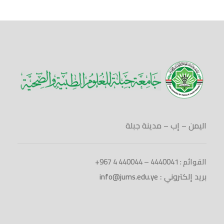
اليمن – إب – مدينة جبلة
القوائم : 4440041 – 440044 4 967+
بريد إلكتروني :
info@jums.edu.ye