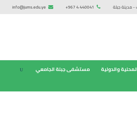
 - مدينة جبلة
+967 4 440041
info@jums.edu.ye
المحلية والدولية
مستشفى جبلة الجامعي