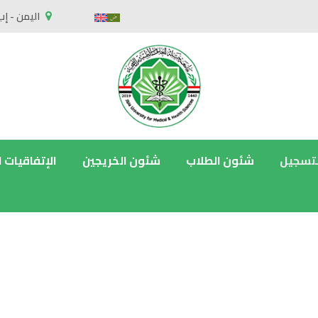
اليمن - إب
لتسجيل
شئون الطلاب
شئون الخريجين
الإتفاقيات 