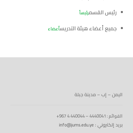
رئيس القسم
رئيساً
جميع أعضاء هيئة التدريس
أعضاء
اليمن – إب – مدينة جبلة
القوائم : 4440041 – 440044 4 967+
بريد إلكتروني :
info@jums.edu.ye