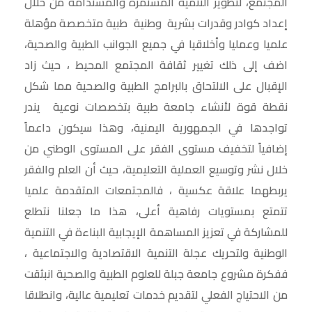
المجتمع، لتطوير التنمية المستمرة والمستدامة من خلال
إعداد كوادر وقدرات بشرية وطنية طبية متخصصة مؤهلة
علميا وعمليا وأخلاقيا في جميع الجوانب الطبية والصحية،
اضف إلى ذلك تغيير ثقافة المجتمع المحيط ، حيث زاد
الإقبال على الالتحاق بالبرامج الطبية والصحية مما شكل
نقطة قوة لأنشاء جامعة طبية بتخصصات نوعية يندر
تواجدها في الجمهورية اليمنية، وهذا سيكون داعماً
إضافياً لتخفيف مستوى الفقر على المستوى الوطني من
خلال نشر وتوسيع العملية التعليمية، حيث أن العلم والفقر
يربطهما علاقة عكسية ، فالمجتمعات المتقدمة علميا
تتمتع بمستويات رفاهية أعلى، هذا ما جعلنا نتطلع
للمشاركة في تعزيز المساهمة الإيجابية البناءة في التنمية
الوطنية ولتحريك عجلة التنمية الاقتصادية والاجتماعية ،
ففكرة مشروع جامعة جبلة للعلوم الطبية والصحية انبثقت
من الاحتياج الفعلي لتقديم خدمات تعليمية عالية، وانطلاقا