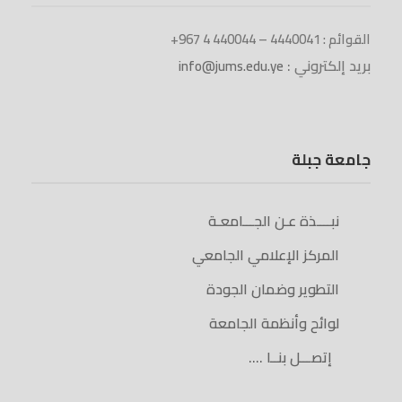
القوائم : 4440041 – 440044 4 967+
بريد إلكتروني :
info@jums.edu.ye
جامعة جبلة
نبــــذة عـن الجـــامعـة
المركز الإعلامي الجامعي
التطوير وضمان الجودة
لوائح وأنظمة الجامعة
إتصـــل بنــا ….