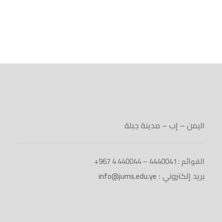
اليمن – إب – مدينة جبلة
القوائم : 4440041 – 440044 4 967+
بريد إلكتروني :
info@jums.edu.ye