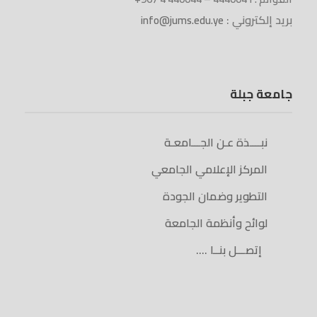
بريد إلكتروني :
info@jums.edu.ye
جامعة جبلة
نبــــذة عـن الجـــامعـة
المركز الإعلامي الجامعي
التطوير وضمان الجودة
لوائح وأنظمة الجامعة
إتصـــل بنــا ….