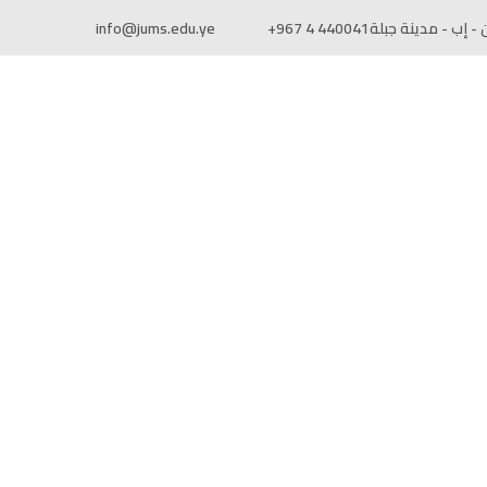
 - إب - مدينة جبلة
+967 4 440041
info@jums.edu.ye
جين
الإتفاقيات المحلية والدولية