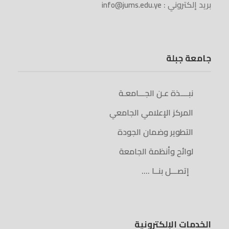
بريد إلكتروني :
info@jums.edu.ye
جامعة جبلة
نبــــذة عـن الجـــامعـة
المركز الإعلامي الجامعي
التطوير وضمان الجودة
لوائح وأنظمة الجامعة
إتصـــل بنــا ….
الخدمات الإلكترونية