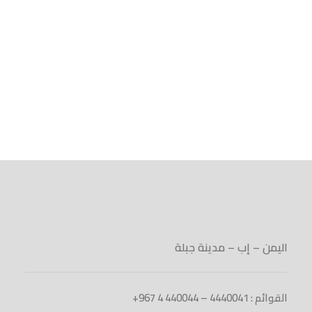
اليمن – إب – مدينة جبلة
القوائم : 4440041 – 440044 4 967+