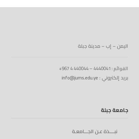
اليمن – إب – مدينة جبلة
القوائم : 4440041 – 440044 4 967+
بريد إلكتروني :
info@jums.edu.ye
جامعة جبلة
نبــــذة عـن الجـــامعـة