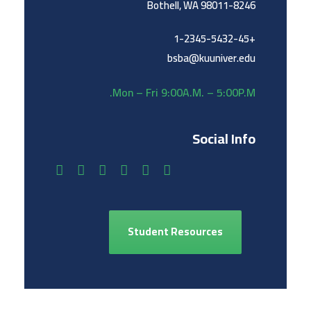
Bothell, WA 98011-8246
+1-2345-5432-45
bsba@kuuniver.edu
Mon – Fri 9:00A.M. – 5:00P.M.
Social Info
Student Resources