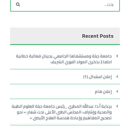
Recent Posts
جامعة جبلة ومستشفاها الجامعي يحييان فعالية خطابية
احتفاءً بذكرى المولد النبوي الشريف
إعلان استبدال (1)
إعلان هام
برعاية أ.د/ عبدالله المطري _رئيس جامعة جبلة للعلوم الطبية
والصحية وإشراف: المجلس الطبي الأعلى نحت شعار: « نحو
تصحيح المفاهيم وإعادة هندسة العلاج الأيضي »