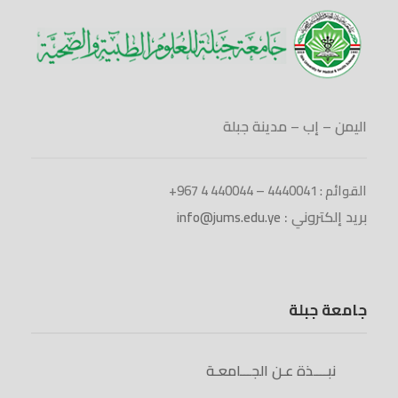
اليمن – إب – مدينة جبلة
القوائم : 4440041 – 440044 4 967+
بريد إلكتروني :
info@jums.edu.ye
جامعة جبلة
نبــــذة عـن الجـــامعـة