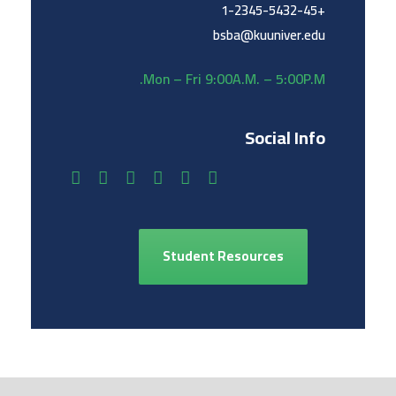
+1-2345-5432-45
bsba@kuuniver.edu
Mon – Fri 9:00A.M. – 5:00P.M.
Social Info
Student Resources