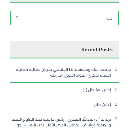
Recent Posts
جامعة جبلة ومستشفاها الجامعي يحييان فعالية خطابية
احتفاءً بذكرى المولد النبوي الشريف
إعلان استبدال (1)
إعلان هام
برعاية أ.د/ عبدالله المطري _رئيس جامعة جبلة للعلوم الطبية
والصحية وإشراف: المجلس الطبي الأعلى نحت شعار: « نحو