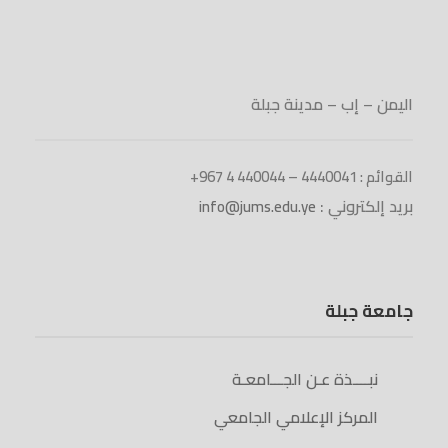
اليمن – إب – مدينة جبلة
القوائم : 4440041 – 440044 4 967+
بريد إلكتروني :
info@jums.edu.ye
جامعة جبلة
نبــــذة عـن الجـــامعـة
المركز الإعلامي الجامعي