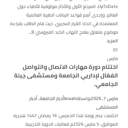
UpToDate، المرجع الأول والأكثر موثوقية للأطباء حول
العالم، وإحدى أهم قواعد البيانات الطبية العالمية
المعتمدة في اتخاذ القرار السريري. حيث قام الطالب بقراءة
موضوع متعلق بعلاج التهاب الكبد الفيروسي B...
المزيد
07
مارس
اختتام دورة مهارات الاتصال والتواصل
الفعّال لإداريي الجامعة ومستشفى جبلة
الجامعي.
مارس 7, 2026
بواسطة
braah
أخبار الجامعة
,
أخبار
المستشفى
اختتمت عصر يومنا هذا الخميس: 16 رمضان 1447 هجرية
الموافق: 5 مارس 2026م فعاليات الدورة التدريبية