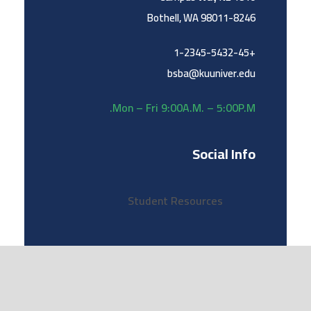
Bothell, WA 98011-8246
+1-2345-5432-45
bsba@kuuniver.edu
Mon – Fri 9:00A.M. – 5:00P.M.
Social Info
Student Resources