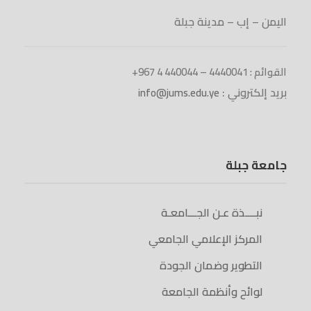
اليمن – إب – مدينة جبلة
القوائم : 4440041 – 440044 4 967+
بريد إلكتروني :
info@jums.edu.ye
جامعة جبلة
نبــــذة عـن الجـــامعـة
المركز الإعلامي الجامعي
التطوير وضمان الجودة
لوائح وأنظمة الجامعة