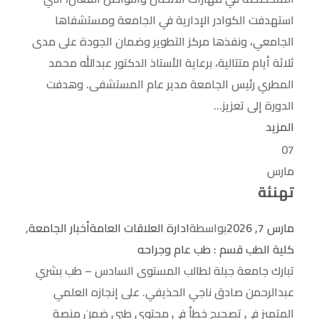
استهدفت الكوادر الإدارية في الجامعة ومستشفاها
الجامعي، ونفذها مركز التطوير وضمان الجودة على مدى
ثلاثة أيام متتالية، برعاية الأستاذ الدكتور عبدالله محمد
المطري رئيس الجامعة مدير عام المستشفى. وهدفت
الدورة إلى تعزيز...
المزيد
07
مارس
تهنئة
مارس 7, 2026
بواسطة
ادارة العلاقات العامة
أخبار الجامعة
,
كلية الطب قسم : طب عام وجراحه
تبارك جامعة جبلة لطالب المستوى السادس – طب بشري
عبدالرحمن صادق ناجي الحذيفي. على إنجازه العلمي
المتميز في تصحيح خطأ في محتوى طبي ضمن منصة