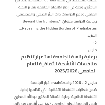
علمية متخصصة في مجلة Cureus ، بمشاركة عدد من
الباحثين، وذلك في إطار اهتمام الجامعة بتعزيز البحث
العلمي ودعم الدراسات ذات الأثر الصحي والمجتمعي.
وجاءت الدراسة بعنوان: “Beyond the Numbers:
Revealing the Hidden Burden of Prediabetes...
المزيد
12
مارس
برعاية رئاسة الجامعة استمرار تنظيم
منافسات الأنشطة الثقافية للعام
الجامعي 2025/2026
مارس 12, 2026
بواسطة
braah
أخبار الجامعة
ضمن فعاليات الأنشطة الثقافية التي تنظمها إدارة
الأنشطة الطلابية برعاية الأستاذ الدكتور عبدالله المطري
رئيس الجامعة للعام الجامعي 1447هـ، أُقيمت بعد ظهر