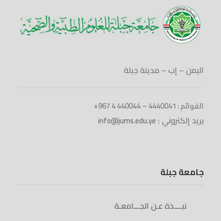
اليمن – إب – مدينة جبلة
القوائم : 4440041 – 440044 4 967+
بريد إلكتروني :
info@jums.edu.ye
جامعة جبلة
نبــــذة عـن الجـــامعـة