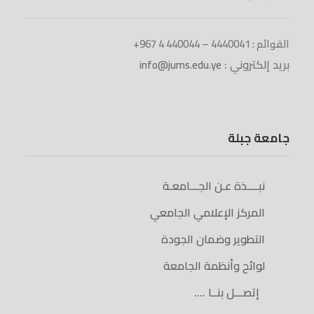
القوائم : 4440041 – 440044 4 967+
بريد إلكتروني :
info@jums.edu.ye
جامعة جبلة
نبــــذة عـن الجـــامعـة
المركز الإعلامي الجامعي
التطوير وضمان الجودة
لوائح وأنظمة الجامعة
إتصـــل بنــا ….