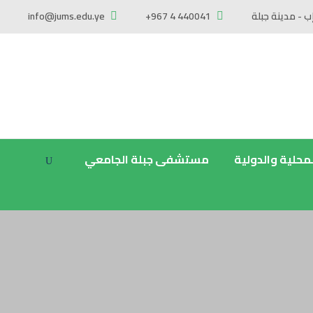
ب - مدينة جبلة
+967 4 440041
info@jums.edu.ye
لمحلية والدولية
مستشفى جبلة الجامعي