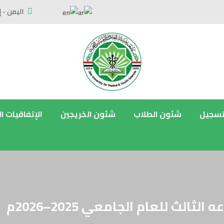
اليمن - إ
تسجيل
شئون الطلاب
شئون الخريجين
الإتفاقيات ا
لث للعام الجامعي 2025–2026م