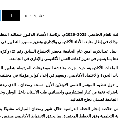
مشاركات
0
عقد مجلس الجامعة اجتماعه الثالث للعام الجامعي 2025–2026م، برئاسة ال
ذلك في إطار متابعة الأداء الأكاديمي والإداري وتعزيز مسيرة التطوير ف
وفي مستهل الاجتماع، قرأ
ذها بما يسهم في تعزيز كفاءة العمل الأكاديمي والإداري في الجامعة.
ملفات الأكاديمية، حيث جرت مناقشة الموضوعات المرتبطة بتطوير البرا
لبات الجودة والاعتماد الأكاديمي، ويسهم في إعداد كوادر مؤهلة في مختل
حول تنظيم المؤتمر العلمي الاونلاين الأول- نسخة رمضان ، الذي رعته ا
ضراته نخبة من كبار استشارييي واخصائيي طب الأسنان داخل الوطن وخا
ر الجامعة لضمان نجاح الفعاليه.
لاصة إنجاز الخطة الدراسية خلال شهر رمضان المبارك، مشيدًا بجهو
ية التعليمية وفق الخطط المعتمدة، بما يحقق الانضباط الأكاديمي ويضمن