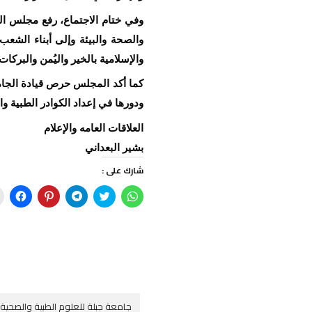
وفي ختام الاجتماع، رفع مجلس الجا
والصحة والبيئة وإلى أبناء الشعب
والإسلامية بالخير واليُمن والبركات
كما أكد المجلس حرص قيادة الجامع
ودورها في إعداد الكوادر الطبية و
العلاقات العامه والإعلام
بشير البعداني
شارك على :
ا
ا
ا
ا
ا
ن
ض
ن
ض
ن
ق
غ
ق
غ
ق
ر
ط
ر
ط
ر
ل
ل
ل
ل
ل
ل
ل
ل
ل
ل
م
م
م
م
م
ش
ش
ش
ش
ش
ا
ا
ا
ا
ا
ر
ر
ر
ر
ر
ك
ك
ك
ك
ك
ة
ة
ة
ة
ة
ع
ع
ع
ع
ع
جامعة جبلة للعلوم الطبية والصحية
ل
ل
ل
ل
ل