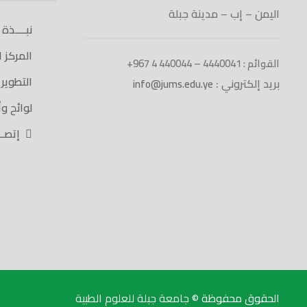
اليمن – إب – مدينة جبلة
نبــــذة
المركز 
القوائم : 4440041 – 440044 4 967+
التطوير
بريد إلكتروني :
info@jums.edu.ye
لوائح و
إتصـــ
الحقوق محفوظة ©
جامعة جبلة للعلوم الطبية