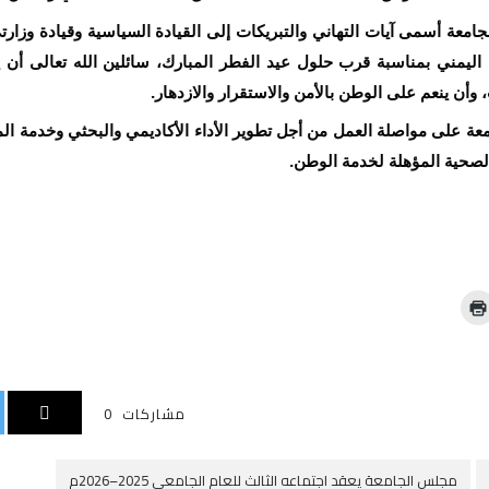
معة أسمى آيات التهاني والتبريكات إلى القيادة السياسية وقيادة وزارتي
 اليمني بمناسبة قرب حلول عيد الفطر المبارك، سائلين الله تعالى أن يع
، وأن ينعم على الوطن بالأمن والاستقرار والازدهار.
ة على مواصلة العمل من أجل تطوير الأداء الأكاديمي والبحثي وخدمة المج
الصحية المؤهلة لخدمة الوطن.
ا
ض
غ
ط
ل
ل
ط
ب
مشاركات
0
ا
ع
ة
(
ف
مجلس الجامعة يعقد اجتماعه الثالث للعام الجامعي 2025–2026م
ت