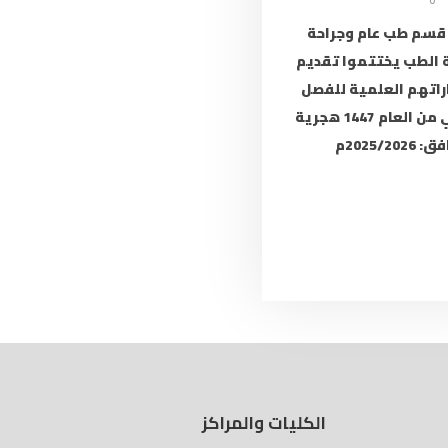
قسم طب عام وجراحة
 الطب يختتموا تقديم
اتهم العلمية للفصل
الثاني من العام 1447 هجرية
2025/202م
الكليات والمراكز