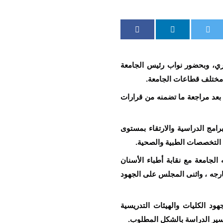
أستاذ الدكتور عبدالله المطري، وبحضور نواب رئيس الجامعة
ي مختلف قطاعات الجامعة.
 الأستاذ نبيل عبدالكريم امين عام الجامعة محضر الاجتماع السابق رقم (2) وأقرّه بعد مراجعة ما تضمنه من قرارات
مج الدراسية والارتقاء بمستوى
ف التخصصات الطبية والصحية.
لجامعة مع نقابة أطباء الأسنان
رجه ، واثنى المجلس على الجهود
د الكليات والهيئات التدريسية
 سير الدراسة بالشكل المطلوب.