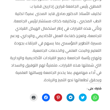
المطري رئيس الجامعة قرارين إداريين قضيا بـ:
تكليف الأستاذ الدكتور صادق قايد المحنى عميدًا لكلية
الطب المخبري ، وتكليفه كذاك مستشار لرئيس الجامعة.
وتأتي هذه القرارات في إطار استكمال الهيكل القيادي
للجامعة، وتعزيز كفاءة العمل الأكاديمي والإداري، ودعم
مسيرة التطوير المؤسسي بما يسهم في الارتقاء بجودة
التعليم والبحث العلمي والخدمات الجامعية.
وتهنئ رئاسة الجامعة جميع القيادات الأكاديمية والإدارية
التي شملتها هذه القرارات، متمنيةً لهم التوفيق والسداد
في أداء مهامهم، بما يخدم الجامعة ورسالتها العلمية
ويحقق تطلعاتها نحو التميز والريادة.
شارك على :
ا
ا
ا
ا
ا
ا
ن
ض
ن
ض
ن
ض
ق
غ
ق
غ
ق
غ
ر
ط
ر
ط
ر
ط
ل
ل
ل
ل
ل
ل