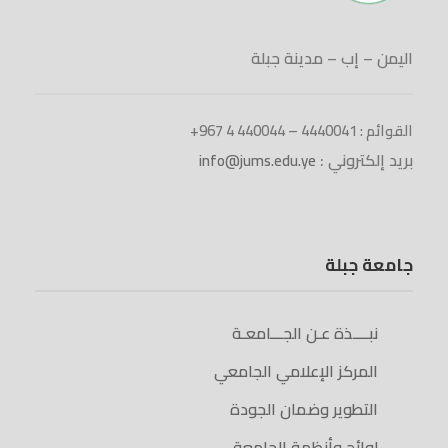
اليمن – إب – مدينة جبلة
القوائم : 4440041 – 440044 4 967+
بريد إلكتروني :
info@jums.edu.ye
جامعة جبلة
نبــــذة عـن الجـــامعـة
المركز الإعلامي الجامعي
التطوير وضمان الجودة
لوائح وأنظمة الجامعة