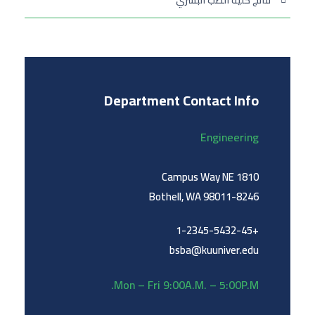
نتائج كلية الطب البشري
Department Contact Info
Engineering
1810 Campus Way NE
Bothell, WA 98011-8246
+1-2345-5432-45
bsba@kuuniver.edu
Mon – Fri 9:00A.M. – 5:00P.M.