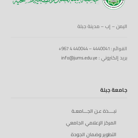
اليمن – إب – مدينة جبلة
القوائم : 4440041 – 440044 4 967+
بريد إلكتروني :
info@jums.edu.ye
جامعة جبلة
نبــــذة عـن الجـــامعـة
المركز الإعلامي الجامعي
التطوير وضمان الجودة