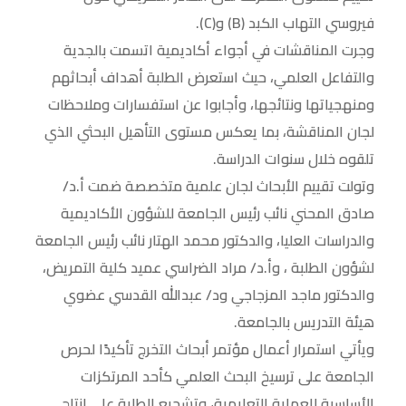
فيروسي التهاب الكبد (B) و(C).
وجرت المناقشات في أجواء أكاديمية اتسمت بالجدية
والتفاعل العلمي، حيث استعرض الطلبة أهداف أبحاثهم
ومنهجياتها ونتائجها، وأجابوا عن استفسارات وملاحظات
لجان المناقشة، بما يعكس مستوى التأهيل البحثي الذي
تلقوه خلال سنوات الدراسة.
وتولت تقييم الأبحاث لجان علمية متخصصة ضمت أ.د/
صادق المحني نائب رئيس الجامعة للشؤون الأكاديمية
والدراسات العليا، والدكتور محمد الهتار نائب رئيس الجامعة
لشؤون الطلبة ، وأ.د/ مراد الضراسي عميد كلية التمريض،
والدكتور ماجد المزجاجي ود/ عبدالله القدسي عضوي
هيئة التدريس بالجامعة.
ويأتي استمرار أعمال مؤتمر أبحاث التخرج تأكيدًا لحرص
الجامعة على ترسيخ البحث العلمي كأحد المرتكزات
الأساسية للعملية التعليمية، وتشجيع الطلبة على إنتاج