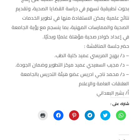
بحوث تطبيقية تسهم في دراسة القضايا الصحية، وتقديم
نتائج علمية يمكن الاستفادة منها في تطوير الخدمات
الصحية والممارسات المهنية، بما ينسجم مع رؤية الجامعة
في إعداد كوادر صحية مؤهلة علميًا وبحثيًا.
حضر جلسة المناقشة :
– د/ بهيج المريسي عميد كلية الطب.
– د/ مجيب السعيدي عميد مركز التطوير وضمان الجودة.
– د/ محمد ناجي ادريس عضو هيئة التدريس بالجامعة
العلاقات العامة والإعلام
أ/ بشير البعداني
شارك على :
ا
ا
ا
ا
ا
ا
ن
ض
ن
ض
ن
ض
ق
غ
ق
غ
ق
غ
ر
ط
ر
ط
ر
ط
ل
ل
ل
ل
ل
ل
ل
ل
ل
ل
ل
ل
م
م
م
م
م
ط