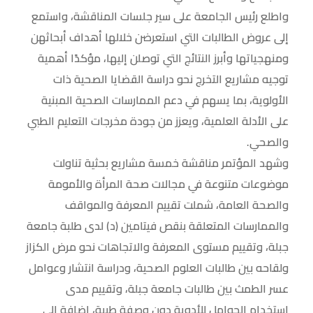
واطلع رئيس الجامعة على سير جلسات المناقشة، واستمع
إلى عروض الطالبات التي استعرضن خلالها أهداف أبحاثهن
ومنهجياتها وأبرز النتائج التي توصلن إليها، مؤكدًا أهمية
توجيه مشاريع التخرج نحو دراسة القضايا الصحية ذات
الأولوية، بما يسهم في دعم الممارسات الصحية المبنية
على الأدلة العلمية، ويعزز من جودة مخرجات التعليم الطبي
والصحي.
وشهد المؤتمر مناقشة خمسة مشاريع بحثية تناولت
موضوعات متنوعة في مجالات صحة المرأة والأمومة
والصحة العامة، شملت تقييم المعرفة والمواقف
والممارسات المتعلقة بنقص فيتامين (د) لدى طلبة جامعة
جبلة، وتقييم مستوى المعرفة والاتجاهات نحو مرض الكزاز
ولقاحه بين طالبات العلوم الصحية، ودراسة انتشار وعوامل
عسر الطمث بين طالبات جامعة جبلة، وتقييم مدى
استخدام الحوامل للأدوية دون وصفة طبية، إضافة إلى