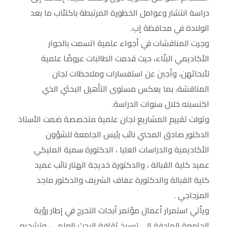
دراسة انتشار وعوامل الخطورة المرتبطة باكتئاب ما بعد
الولادة في محافظة إب.
وجرت المناقشات في أجواء علمية اتسمت بالحوار
الأكاديمي البنّاء، حيث قدمت الطالبات عروضًا علمية
لأبحاثهن، وأجبن عن استفسارات وملاحظات لجان
المناقشة، بما يعكس مستوى التأهيل البحثي الذي
اكتسبنه خلال سنوات الدراسة.
وتولت تقييم المشاريع لجان علمية متخصصة ضمت الأستاذ
الدكتور صادق المحني نائب رئيس الجامعة للشؤون
الأكاديمية والدراسات العليا ، الدكتورة سمية المليكي
عميد كلية القبالة ، والدكتورة خديجة الهتار نائب عميد
كلية القبالة والدكتورة عفاف الشريف والدكتور ماجد
المزجاجي .
ويأتي استمرار أعمال مؤتمر أبحاث التخرج في إطار رؤية
الجامعة الهادفة إلى ترسيخ ثقافة البحث العلمي، وتشجيع