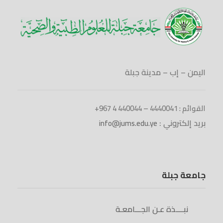
اليمن – إب – مدينة جبلة
القوائم : 4440041 – 440044 4 967+
بريد إلكتروني :
info@jums.edu.ye
جامعة جبلة
نبــــذة عـن الجـــامعـة