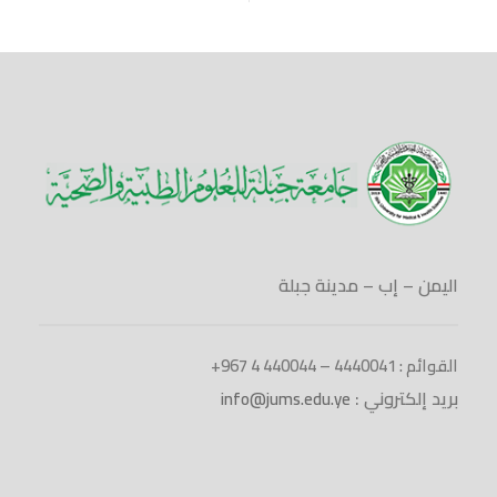
اليمن – إب – مدينة جبلة
القوائم : 4440041 – 440044 4 967+
بريد إلكتروني :
info@jums.edu.ye