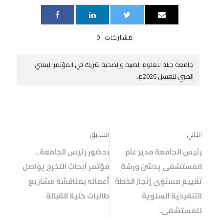
ذ
د
ذ
ف
ج
ة
ي
ة
ذ
د
ج
د
ج
ة
ي
د
ة
د
ج
د
ي
)
ي
د
ة
د
د
ي
مشاركات
0
)
ة
ة
د
)
)
ة
)
جامعة جبلة للعلوم الطبية والصحية شريكٌ في المؤتمر اليمني
الطبي للعسل 2026م.
التالي
السابق
رئيس الجامعة مدير عام
بحضور رئيس الجامعة..
المستشفى يدشن ورشة
مؤتمر أبحاث التخرج يواصل
تقييم مستوى إنجاز الخطة
أعماله بمناقشة مشاريع
التنفيذية السنوية
طالبات كلية القبالة
للمستشفى.