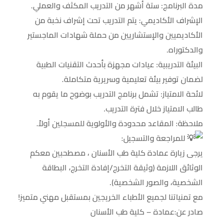
مدة البرنامج: ستة أشهر من التدريب المكثف والعملي.
الإشراف الأكاديمي: يتم التدريب تحت إشراف نخبة من
الأكاديميين والإستشاريين من حملة شهادات الماجستير
والدكتوراه.
البيئة التدريبية: عيادات مجهزة بأحدث التقنيات الطبية
لضمان توفير بيئة تعليمية وسريرية متكاملة.
لائحة الامتياز: تشمل برنامج التدريب بوضوح ما يقوم به
طالب الامتياز خلال فترة التدريب.
ملاحظة: المقاعد محدودة والأولوية للمسجلين أولاً.
للمراجعة والتسجيل:
يرجى زيارة عمادة كلية طب الأسنان ، مصطحبين معكم
الوثائق اللازمة (وثيقة التخرج/إفادة التخرج، البطاقة
الشخصية، والصور الشخصية).
مع تمنياتنا لجميع الأطباء الخريجين بمستقبل مهني متميز!
صادر عن:عمادة – كلية طب الأسنان