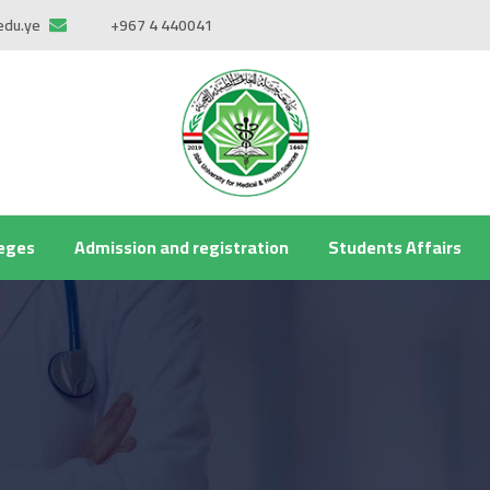
edu.ye
+967 4 440041
leges
Admission and registration
Students Affairs