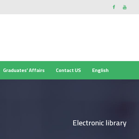
Graduates’ Affairs
Contact US
English
Electronic library