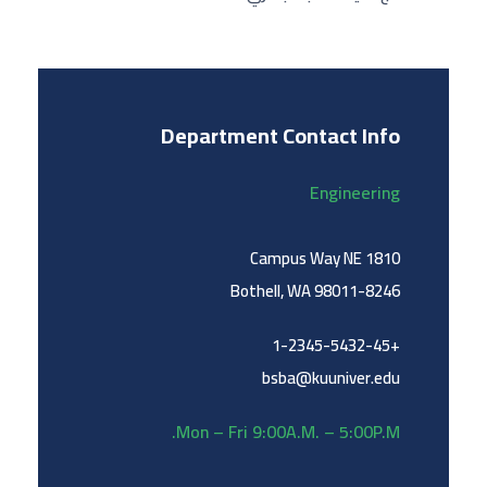
Department Contact Info
Engineering
1810 Campus Way NE
Bothell, WA 98011-8246
+1-2345-5432-45
bsba@kuuniver.edu
Mon – Fri 9:00A.M. – 5:00P.M.