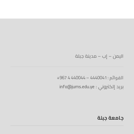
اليمن – إب – مدينة جبلة
القوائم : 4440041 – 440044 4 967+
بريد إلكتروني :
info@jums.edu.ye
جامعة جبلة