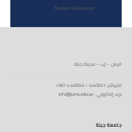
Student Resources
اليمن – إب – مدينة جبلة
القوائم : 4440041 – 440044 4 967+
بريد إلكتروني :
info@jums.edu.ye
جامعة جبلة