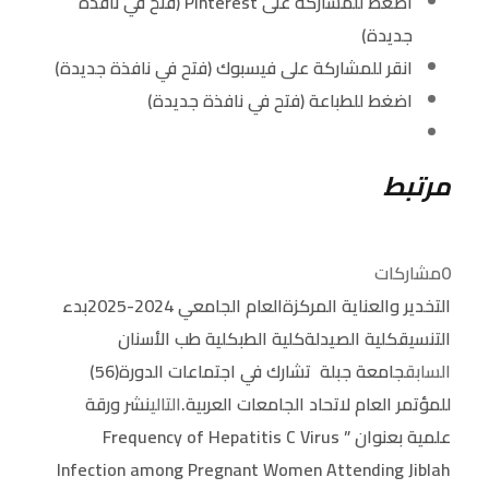
اضغط للمشاركة على Pinterest (فتح في نافذة
جديدة)
انقر للمشاركة على فيسبوك (فتح في نافذة جديدة)
اضغط للطباعة (فتح في نافذة جديدة)
مرتبط
0
مشاركات
التخدير والعناية المركزة
العام الجامعي 2024-2025
بدء
التنسيق
كلية الصيدلة
كلية الطب
كلية طب الأسنان
السابق
جامعة جبلة تشارك في اجتماعات الدورة(56)
للمؤتمر العام لاتحاد الجامعات العربية.
التالي
نشر ورقة
علمية بعنوان ” Frequency of Hepatitis C Virus
Infection among Pregnant Women Attending Jiblah