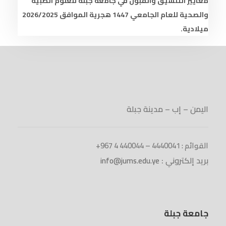
معايير التنسيق والقبول في جامعة جبلة للعلوم الطبية
والصحية للعام الجامعي 1447 هجرية الموافق 2026/2025
ميلادية.
اليمن – إب – مدينة جبلة
القوائم : 4440041 – 440044 4 967+
بريد إلكتروني :
info@jums.edu.ye
جامعة جبلة