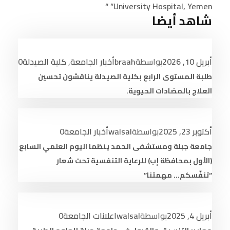
University Hospital, Yemen” “
شاهد أيضا
أبريل 10, 2026
بواسطة
braah
أخبار الجامعة
,
كلية الصيدلة
0
طلبة المستوى الرابع بكلية الصيدلة يناقشون تحسين
العلاج بالمضادات الحيوية.
أكتوبر 23, 2025
بواسطة
walsal
أخبار الجامعة
0
جامعة جبلة ومستشفى الحمد ينظما اليوم العلمي السابع
(الأول بمحافظة إب) للرعاية التنفسية تحت شعار
“تنفّسكم… مهمتنا”
أبريل 4, 2025
بواسطة
walsal
اعلانات الجامعة
0