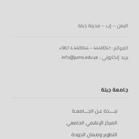
اليمن – إب – مدينة جبلة
القوائم : 4440041 – 440044 4 967+
بريد إلكتروني :
info@jums.edu.ye
جامعة جبلة
نبــــذة عـن الجـــامعـة
المركز الإعلامي الجامعي
التطوير وضمان الجودة