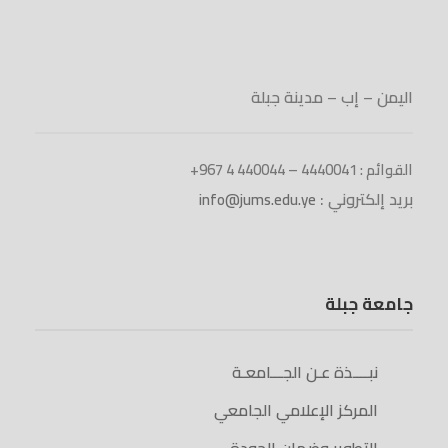
اليمن – إب – مدينة جبلة
القوائم : 4440041 – 440044 4 967+
بريد إلكتروني :
info@jums.edu.ye
جامعة جبلة
نبــــذة عـن الجـــامعـة
المركز الإعلامي الجامعي