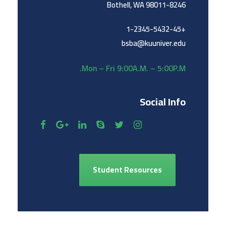
Bothell, WA 98011-8246
+1-2345-5432-45
bsba@kuuniver.edu
Mon – Fri 9:00A.M. – 5:00P.M.
Social Info
Student Resources