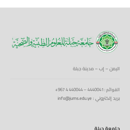
اليمن – إب – مدينة جبلة
القوائم : 4440041 – 440044 4 967+
بريد إلكتروني :
info@jums.edu.ye
جامعة جبلة