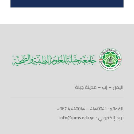
اليمن – إب – مدينة جبلة
القوائم : 4440041 – 440044 4 967+
بريد إلكتروني :
info@jums.edu.ye