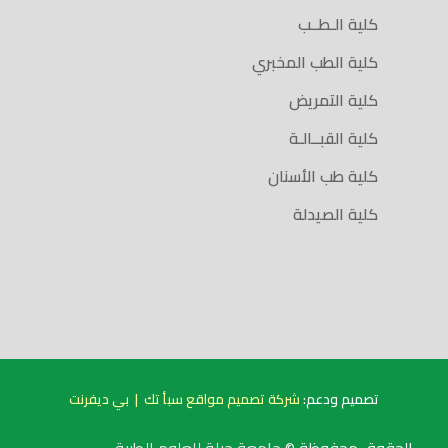
كلية الـطــب
كلية الطب المخبري
كلية التمريض
كلية القبــالـة
كلية طب الأسنان
كلية الصيدلة
تصميم ودعم:
شركة تصميم مواقع سبأ تك
|
بي ديفرنت
الحقوق محفوظة ©
جامعة جبلة للعلوم الطبية