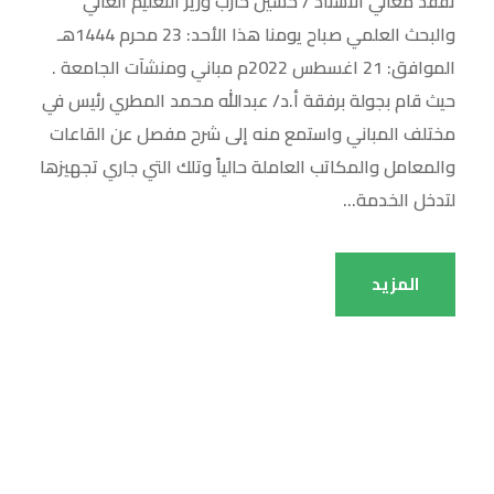
تفقد معالي الأستاذ / حسين حازب وزير التعليم العالي
والبحث العلمي صباح يومنا هذا الأحد: 23 محرم 1444هـ
الموافق: 21 اغسطس 2022م مباني ومنشآت الجامعة .
حيث قام بجولة برفقة أ.د/ عبدالله محمد المطري رئيس في
مختلف المباني واستمع منه إلى شرح مفصل عن القاعات
والمعامل والمكاتب العاملة حالياً وتلك التي جاري تجهيزها
لتدخل الخدمة...
المزيد