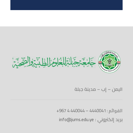
اليمن – إب – مدينة جبلة
القوائم : 4440041 – 440044 4 967+
بريد إلكتروني :
info@jums.edu.ye