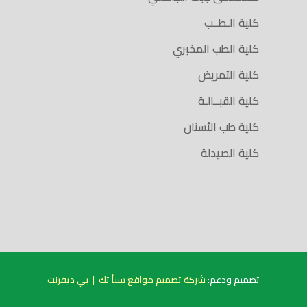
كلية الـطــب
كلية الطب المخبري
كلية التمريض
كلية القبــالـة
كلية طب الأسنان
كلية الصيدلة
تصميم ودعم:
شركة تصميم مواقع سبأ تك
|
بي ديفرنت