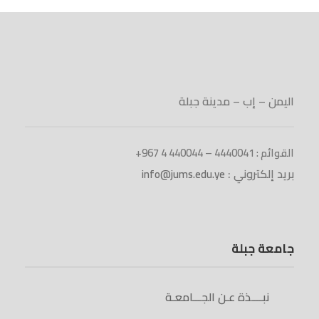
اليمن – إب – مدينة جبلة
القوائم : 4440041 – 440044 4 967+
بريد إلكتروني :
info@jums.edu.ye
جامعة جبلة
نبــــذة عـن الجـــامعـة