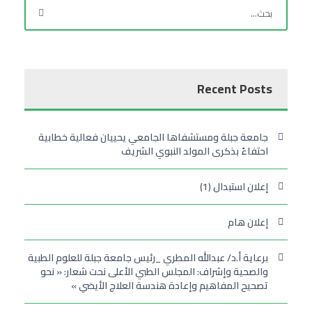
Recent Posts
جامعة جبلة ومستشفاها الجامعي يحييان فعالية خطابية
احتفاءً بذكرى المولد النبوي الشريف
إعلان استبدال (1)
إعلان هام
برعاية أ.د/ عبدالله المطري _رئيس جامعة جبلة للعلوم الطبية
والصحية وإشراف: المجلس الطبي الأعلى نحت شعار: « نحو
تصحيح المفاهيم وإعادة هندسة العلاج الأيضي »