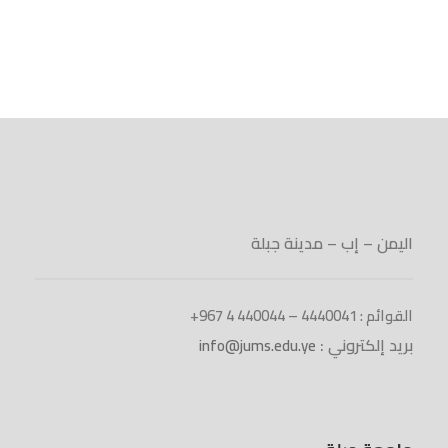
اليمن – إب – مدينة جبلة
القوائم : 4440041 – 440044 4 967+
بريد إلكتروني :
info@jums.edu.ye