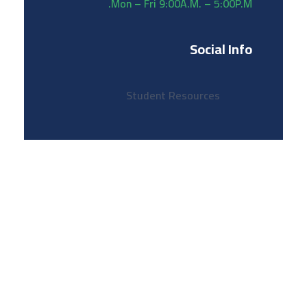
Mon – Fri 9:00A.M. – 5:00P.M.
Social Info
Student Resources