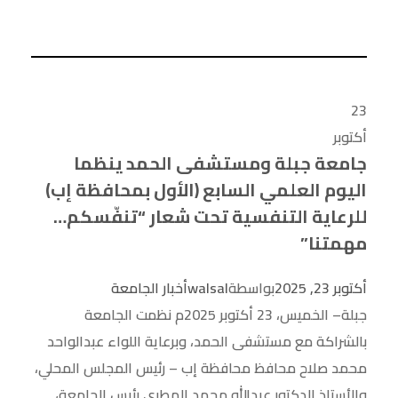
23
أكتوبر
جامعة جبلة ومستشفى الحمد ينظما
اليوم العلمي السابع (الأول بمحافظة إب)
للرعاية التنفسية تحت شعار “تنفّسكم…
مهمتنا”
أكتوبر 23, 2025
بواسطة
walsal
أخبار الجامعة
جبلة– الخميس، 23 أكتوبر 2025م نظمت الجامعة
بالشراكة مع مستشفى الحمد، وبرعاية اللواء عبدالواحد
محمد صلاح محافظ محافظة إب – رئيس المجلس المحلي،
والأستاذ الدكتور عبدالله محمد المطري رئيس الجامعة،