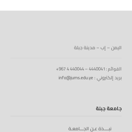
اليمن – إب – مدينة جبلة
القوائم : 4440041 – 440044 4 967+
بريد إلكتروني :
info@jums.edu.ye
جامعة جبلة
نبــــذة عـن الجـــامعـة