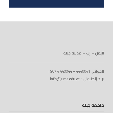
اليمن – إب – مدينة جبلة
القوائم : 4440041 – 440044 4 967+
بريد إلكتروني :
info@jums.edu.ye
جامعة جبلة