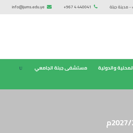
 - مدينة جبلة
+967 4 440041
info@jums.edu.ye
المحلية والدولية
مستشفى جبلة الجامعي