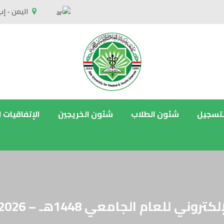
اليمن - إب
لتسجيل
شئون الطلاب
شئون الخريجين
الإتفاقيات 
لعام الجامعي 1448هـ – 2027/2026م