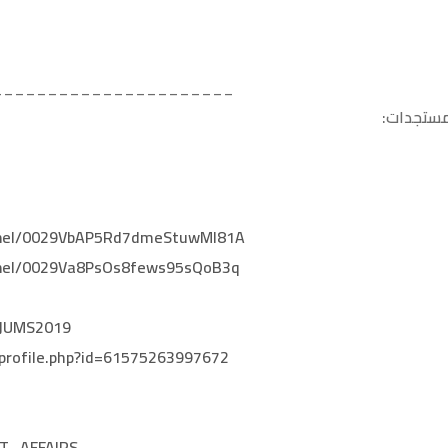
______________________
لمستجدات:
nnel/0029VbAP5Rd7dmeStuwMI81A
nnel/0029Va8PsOs8fews95sQoB3q
/JUMS2019
profile.php?id=61575263997672
NT_AFFAIRS