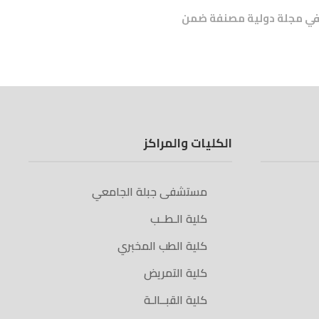
ث في مجلة دولية مصنفة ضمن
الكليات والمراكز
مستشفى جبلة الجامعي
كلية الـطــب
كلية الطب المخبري
كلية التمريض
كلية القبــالـة