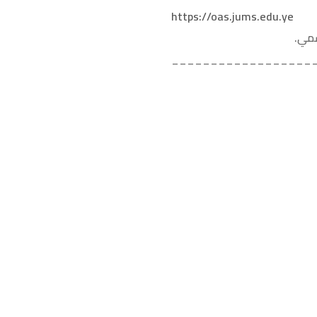
https://oas.jums.edu.ye
سمي.
__________________