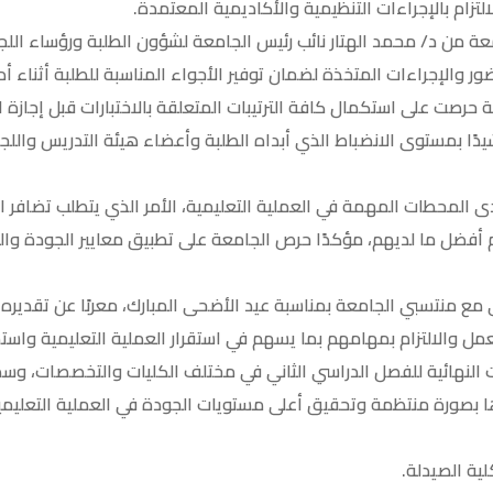
لتزام بالإجراءات التنظيمية والأكاديمية المعتمدة.
معة من د/ محمد الهتار نائب رئيس الجامعة لشؤون الطلبة ورؤساء اللجا
ر والإجراءات المتخذة لضمان توفير الأجواء المناسبة للطلبة أثناء أدا
 حرصت على استكمال كافة الترتيبات المتعلقة بالاختبارات قبل إجازة ا
دًا بمستوى الانضباط الذي أبداه الطلبة وأعضاء هيئة التدريس واللج
دى المحطات المهمة في العملية التعليمية، الأمر الذي يتطلب تضافر ال
 أفضل ما لديهم، مؤكدًا حرص الجامعة على تطبيق معايير الجودة وا
 مع منتسبي الجامعة بمناسبة عيد الأضحى المبارك، معربًا عن تقديره 
لعمل والالتزام بمهامهم بما يسهم في استقرار العملية التعليمية واس
ات النهائية للفصل الدراسي الثاني في مختلف الكليات والتخصصات، و
بصورة منتظمة وتحقيق أعلى مستويات الجودة في العملية التعليمي
لية الصيدلة.