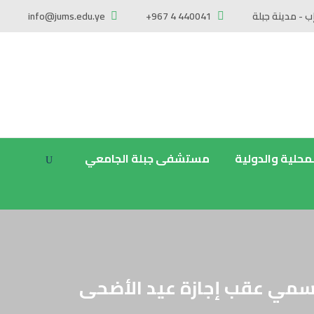
ب - مدينة جبلة
+967 4 440041
info@jums.edu.ye
لمحلية والدولية
مستشفى جبلة الجامعي
لرسمي عقب إجازة عيد الأضحى