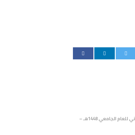
إستمرار التنسيق والقبول الإلكتروني للعام الجامعي 1448هـ –