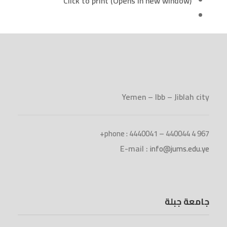
Click to print (Opens in new window)
Yemen – Ibb – Jiblah city
phone : 4440041 – 440044 4 967+
E-mail :
info@jums.edu.ye
جامعة جبلة