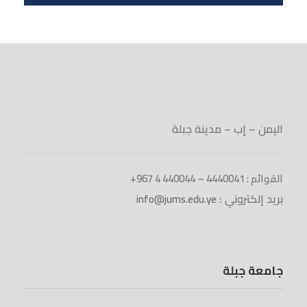
اليمن – إب – مدينة جبلة
القوائم : 4440041 – 440044 4 967+
بريد إلكتروني :
info@jums.edu.ye
جامعة جبلة