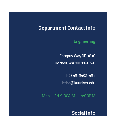
Department Contact Info
Engineering
1810 Campus Way NE
Bothell, WA 98011-8246
+1-2345-5432-45
bsba@kuuniver.edu
Mon – Fri 9:00A.M. – 5:00P.M.
Social Info