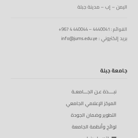
اليمن – إب – مدينة جبلة
القوائم : 4440041 – 440044 4 967+
بريد إلكتروني :
info@jums.edu.ye
جامعة جبلة
نبــــذة عـن الجـــامعـة
المركز الإعلامي الجامعي
التطوير وضمان الجودة
لوائح وأنظمة الجامعة