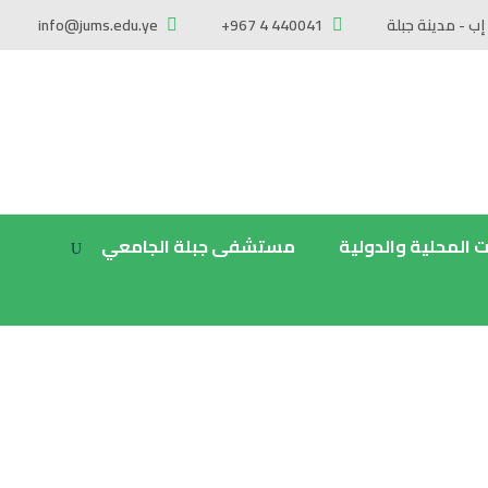
إب - مدينة جبلة
+967 4 440041
info@jums.edu.ye
ت المحلية والدولية
مستشفى جبلة الجامعي