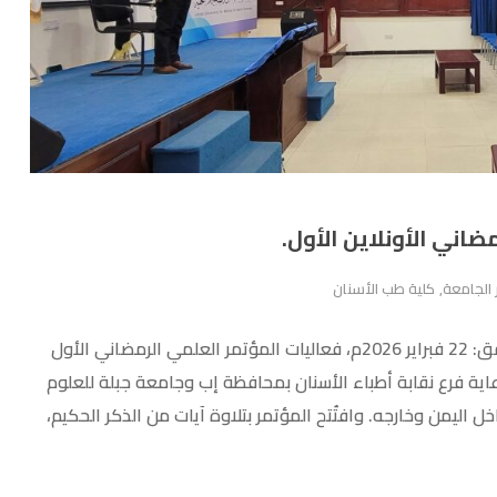
اني الأونلاين الأول.
ر الجامعة
,
كلية طب الأسنان
انطلقت بعد ظهر يومنا هذا الأحد: 5 رمضان 1447هجريةـ الموافق: 22 فبراير 2026م، فعاليات المؤتمر العلمي الرمضاني الأول
برعاية فرع نقابة أطباء الأسنان بمحافظة إب وجامعة جبلة للعلوم
اليمن وخارجه. وافتُتح المؤتمر بتلاوة آيات من الذكر الحكيم،