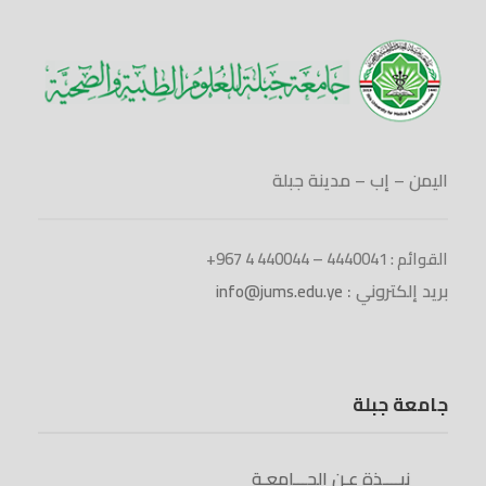
اليمن – إب – مدينة جبلة
القوائم : 4440041 – 440044 4 967+
بريد إلكتروني :
info@jums.edu.ye
جامعة جبلة
نبــــذة عـن الجـــامعـة