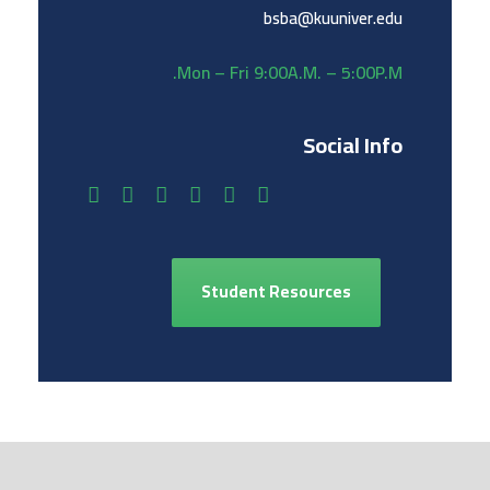
bsba@kuuniver.edu
Mon – Fri 9:00A.M. – 5:00P.M.
Social Info
Student Resources