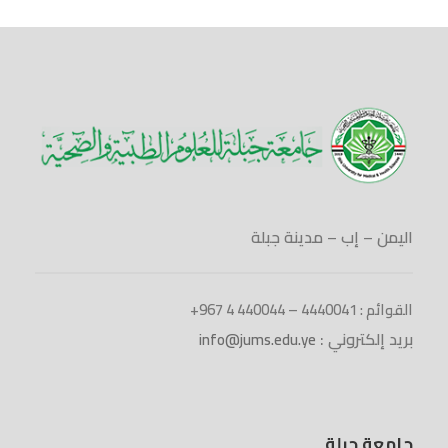
اليمن – إب – مدينة جبلة
القوائم : 4440041 – 440044 4 967+
بريد إلكتروني :
info@jums.edu.ye
جامعة جبلة