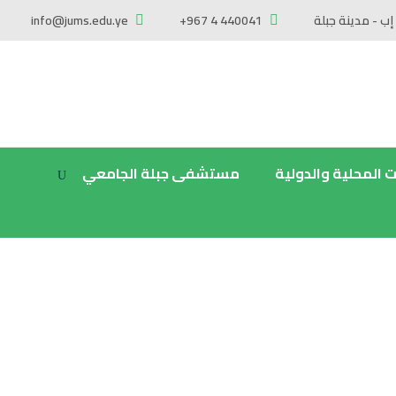
إب - مدينة جبلة
+967 4 440041
info@jums.edu.ye
ت المحلية والدولية
مستشفى جبلة الجامعي