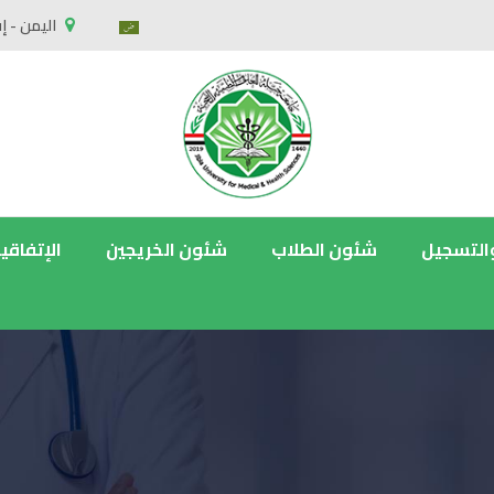
اليمن - إ
التسجيل
شئون الطلاب
شئون الخريجين
الإتفاقي