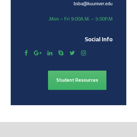
bsba@kuuniver.edu
Mon – Fri 9:00A.M. – 5:00P.M.
Social Info
Student Resources