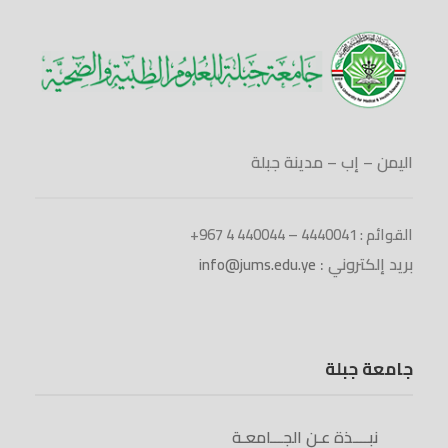
اليمن – إب – مدينة جبلة
القوائم : 4440041 – 440044 4 967+
بريد إلكتروني :
info@jums.edu.ye
جامعة جبلة
نبــــذة عـن الجـــامعـة