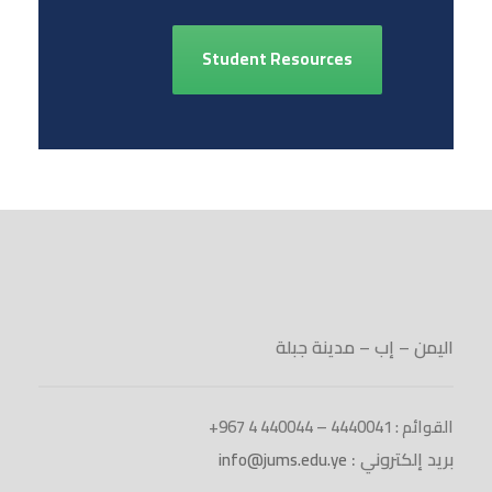
Student Resources
اليمن – إب – مدينة جبلة
القوائم : 4440041 – 440044 4 967+
بريد إلكتروني :
info@jums.edu.ye